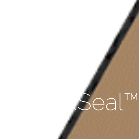
WrapidSeal™